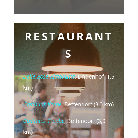
RESTAURANT
S
Delle Rose Ristorante
, Lindenhof (1,5
km)
Gasthaus Krone
, Beffendorf (3,0 km)
Gasthaus Traube
, Beffendorf (3,0
km)