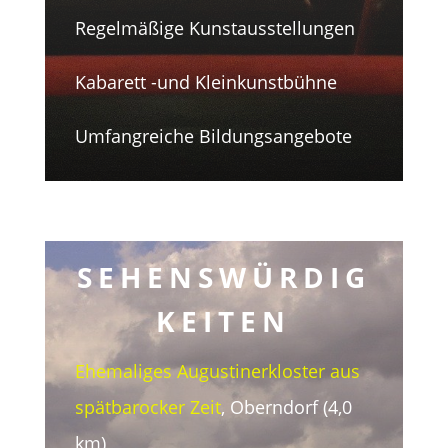
Regelmäßige Kunstausstellungen
Kabarett -und Kleinkunstbühne
Umfangreiche Bildungsangebote
SEHENSWÜRDIG
KEITEN
Ehemaliges Augustinerkloster aus
spätbarocker Zeit
, Oberndorf (4,0
km)