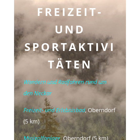
FREIZEIT-
UND
SPORTAKTIVI
TÄTEN
Wandern und Radfahren rund um
den Neckar
Freizeit- und Erlebnisbad
, Oberndorf
(5 km)
Minigolfanlage
, Oberndorf (5 km)