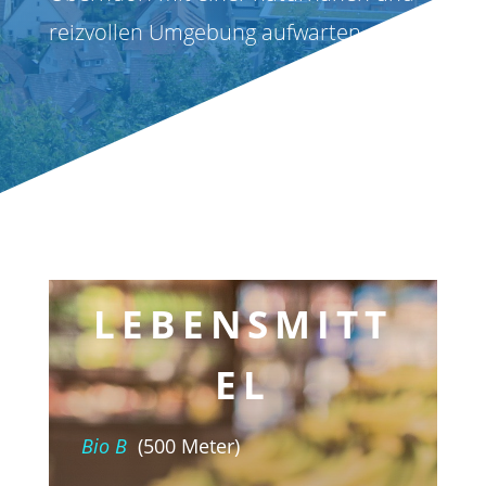
reizvollen Umgebung aufwarten.
LEBENSMITT
EL
Bio B
(500 Meter)