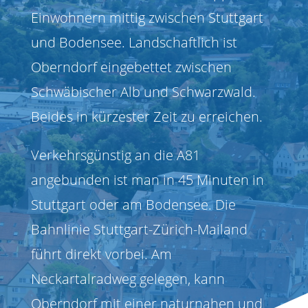
Einwohnern mittig zwischen Stuttgart
und Bodensee. Landschaftlich ist
Oberndorf eingebettet zwischen
Schwäbischer Alb und Schwarzwald.
Beides in kürzester Zeit zu erreichen.
Verkehrsgünstig an die A81
angebunden ist man in 45 Minuten in
Stuttgart oder am Bodensee. Die
Bahnlinie Stuttgart-Zürich-Mailand
führt direkt vorbei. Am
Neckartalradweg gelegen, kann
Oberndorf mit einer naturnahen und