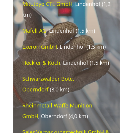
Mitutoyo CTL GmbH
, Lindenhof (1,2
km)
Mafell AG
, Lindenhof (1,5 km)
Exeron GmbH
, Lindenhof (1,5 km)
Heckler & Koch
, Lindenhof (1,5 km)
Schwarzwälder Bote,
Oberndorf
(3,0 km)
Rheinmetall Waffe Munition
GmbH
, Oberndorf (4,0 km)
Saier Verpackungstechnik GmbH &