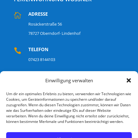
ADRESSE

Rosäckerstraße 56
78727 Oberndorf- Lindenhof
TELEFON

07423 8144103
MOBIL

Einwilligung verwalten
+49 15154400115
Um dir ein optimales Erlebnis zu bieten, verwenden wir Technologien wie
Cookies, um Geräteinformationen zu speichern und/oder darauf
EMAIL
zuzugreifen. Wenn du diesen Technologien zustimmst, können wir Daten

wie das Surfverhalten oder eindeutige IDs auf dieser Website
info@fewo-woessner.de
verarbeiten. Wenn du deine Einwilligung nicht erteilst oder zurückziehst,
können bestimmte Merkmale und Funktionen beeinträchtigt werden.
IMPRESSUM & DATENSCHUTZ